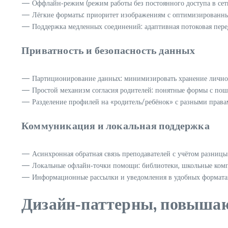
— Оффлайн‑режим (режим работы без постоянного доступа в сеть
— Лёгкие форматы: приоритет изображениям с оптимизированным 
— Поддержка медленных соединений: адаптивная потоковая переда
Приватность и безопасность данных
— Партиционирование данных: минимизировать хранение личной
— Простой механизм согласия родителей: понятные формы с поша
— Разделение профилей на «родитель/ребёнок» с разными правам
Коммуникация и локальная поддержка
— Асинхронная обратная связь преподавателей с учётом разницы
— Локальные офлайн‑точки помощи: библиотеки, школьные компь
— Информационные рассылки и уведомления в удобных форматах:
Дизайн‑паттерны, повышаю