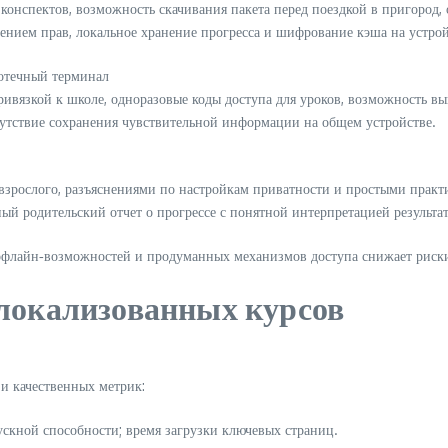
 конспектов, возможность скачивания пакета перед поездкой в пригород, 
лением прав, локальное хранение прогресса и шифрование кэша на устрой
отечный терминал
привязкой к школе, одноразовые коды доступа для уроков, возможность 
тсутствие сохранения чувствительной информации на общем устройстве.
взрослого, разъяснениями по настройкам приватности и простыми практи
ый родительский отчет о прогрессе с понятной интерпретацией результат
 офлайн‑возможностей и продуманных механизмов доступа снижает риски
 локализованных курсов
и качественных метрик:
скной способности; время загрузки ключевых страниц.