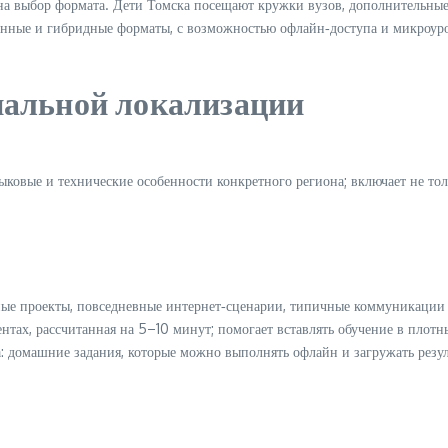
а выбор формата. Дети Томска посещают кружки вузов, дополнительные 
ронные и гибридные форматы, с возможностью офлайн‑доступа и микроур
альной локализации
ыковые и технические особенности конкретного региона; включает не тол
е проекты, повседневные интернет‑сценарии, типичные коммуникации в
ах, рассчитанная на 5–10 минут; помогает вставлять обучение в плотны
 домашние задания, которые можно выполнять офлайн и загружать резул