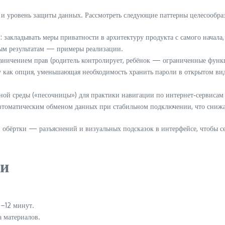
 уровень защиты данных. Рассмотреть следующие паттерны целесообраз
закладывать меры приватности в архитектуру продукта с самого начала,
ным результатам — примеры реализации.
раничением прав (родитель контролирует, ребёнок — ограниченные функ
ву как опция, уменьшающая необходимость хранить пароли в открытом в
ой среды («песочницы») для практики навигации по интернет‑сервисам 
томатическим обменом данных при стабильном подключении, что снижае
обёртки — разъяснений и визуальных подсказок в интерфейсе, чтобы с
ии
5–12 минут.
 материалов.