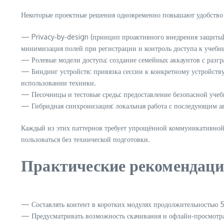
Некоторые проектные решения одновременно повышают удобство и
— Privacy‑by‑design (принцип проактивного внедрения защиты): 
минимизация полей при регистрации и контроль доступа к учеб
— Ролевые модели доступа: создание семейных аккаунтов с разг
— Биндинг устройств: привязка сессии к конкретному устройст
использовании техники.
— Песочницы и тестовые среды: предоставление безопасной учебн
— Гибридная синхронизация: локальная работа с последующим ав
Каждый из этих паттернов требует упрощённой коммуникативной 
пользоваться без технической подготовки.
Практические рекомендац
— Составлять контент в коротких модулях продолжительностью 
— Предусматривать возможность скачивания и офлайн‑просмотра