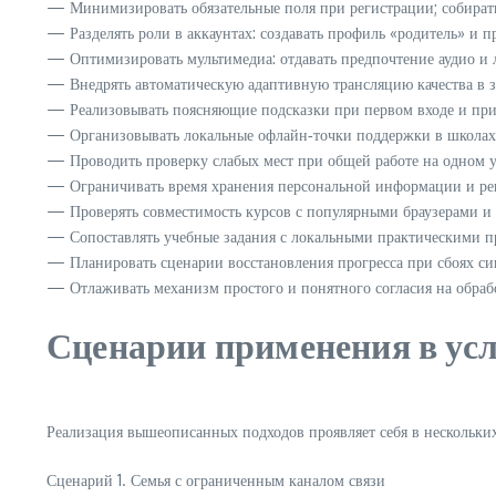
— Минимизировать обязательные поля при регистрации; собирать
— Разделять роли в аккаунтах: создавать профиль «родитель» и 
— Оптимизировать мультимедиа: отдавать предпочтение аудио и л
— Внедрять автоматическую адаптивную трансляцию качества в з
— Реализовывать поясняющие подсказки при первом входе и при
— Организовывать локальные офлайн‑точки поддержки в школах 
— Проводить проверку слабых мест при общей работе на одном ус
— Ограничивать время хранения персональной информации и рег
— Проверять совместимость курсов с популярными браузерами и
— Сопоставлять учебные задания с локальными практическими п
— Планировать сценарии восстановления прогресса при сбоях с
— Отлаживать механизм простого и понятного согласия на обраб
Сценарии применения в ус
Реализация вышеописанных подходов проявляет себя в нескольки
Сценарий 1. Семья с ограниченным каналом связи