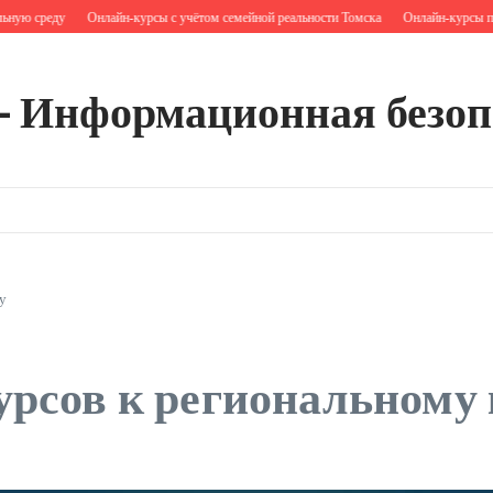
ю среду
Онлайн‑курсы с учётом семейной реальности Томска
Онлайн‑курсы при о
— Информационная безоп
у
рсов к региональному 