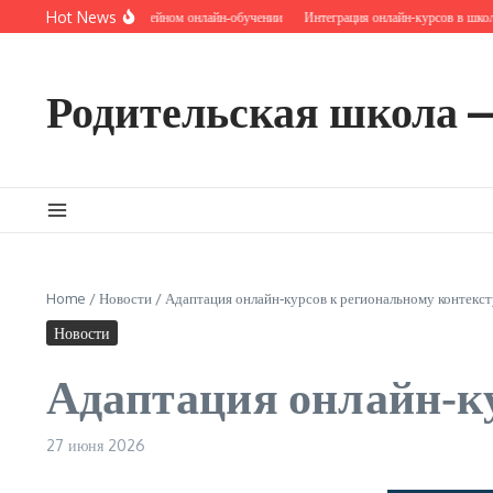
Перейти к содержанию
Hot News
Микрокейсы в семейном онлайн‑обучении
Интеграция онлайн-курсов в школьну
Родительская школа 
Home
/
Новости
/
Адаптация онлайн‑курсов к региональному контекст
Новости
Адаптация онлайн‑ку
27 июня 2026