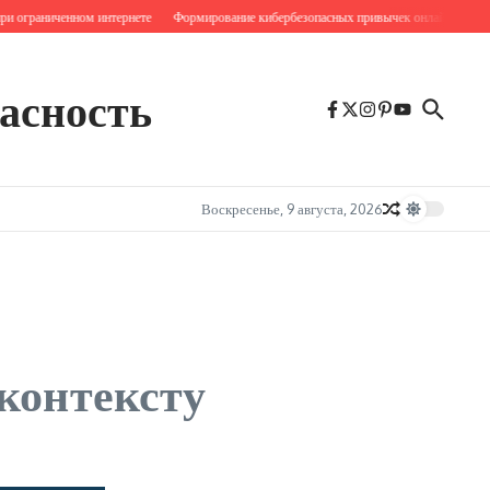
граниченном интернете
Формирование кибербезопасных привычек онлайн
Модуль
асность
Воскресенье, 9 августа, 2026
контексту