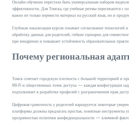
Онлайн‑обучение перестало быть универсальным набором видеоле
эффективности. Для Томска, где учебные ритмы пересекаются с 
важно не только перевести материал на русский язык, но и прод
Глубокая локализация курсов означает согласование технологий 
обработку данных для родителей, гибкие сценарии для совместно
при внедрении и повышает устойчивость образовательных практ
Почему региональная адап
Томск сочетает городскую плотность с большой территорией и пр
Wi‑Fi и общественных точек доступа — каждая конфигурация задаё
подталкивает к разработке профилей с разграничением прав досту
Цифровая грамотность у родителей варьируется: некоторые увер
платформы должны предлагать простые, понятные инструменты уп
прозрачностью политики конфиденциальности — ключевой фактор