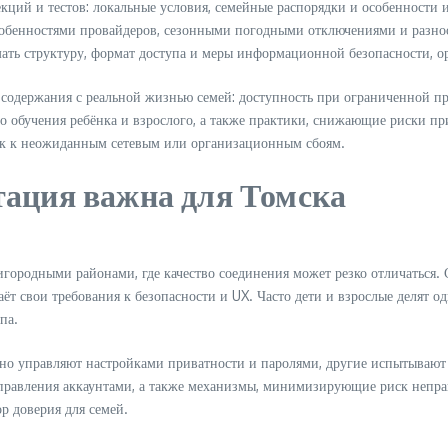
кций и тестов: локальные условия, семейные распорядки и особенности
особенностями провайдеров, сезонными погодными отключениями и разно
умать структуру, формат доступа и меры информационной безопасности, 
и содержания с реальной жизнью семей: доступность при ограниченной п
го обучения ребёнка и взрослого, а также практики, снижающие риски п
ик к неожиданным сетевым или организационным сбоям.
тация важна для Томска
игородными районами, где качество соединения может резко отличаться
т свои требования к безопасности и UX. Часто дети и взрослые делят од
па.
енно управляют настройками приватности и паролями, другие испытывают
равления аккаунтами, а также механизмы, минимизирующие риск неправ
 доверия для семей.