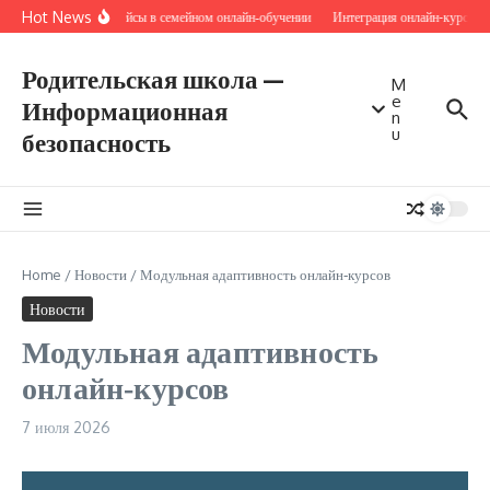
Перейти к содержанию
Hot News
Микрокейсы в семейном онлайн‑обучении
Интеграция онлайн-курсов в
Родительская школа —
M
e
Информационная
n
u
безопасность
Home
/
Новости
/
Модульная адаптивность онлайн‑курсов
Новости
Модульная адаптивность
онлайн‑курсов
7 июля 2026