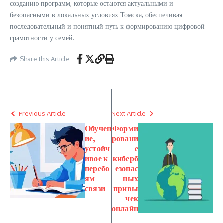
созданию программ, которые остаются актуальными и
безопасными в локальных условиях Томска, обеспечивая
последовательный и понятный путь к формированию цифровой
грамотности у семей.
Share this Article
Previous Article
Next Article
Обучен
Форми
ие,
ровани
устойч
е
ивое к
киберб
перебо
езопас
ям
ных
связи
привы
чек
онлайн