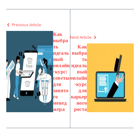
Previous Article
Как
Next Article
выбра
ть
Как
идеаль
выбра
ный
ть
онлайн
идеаль
-курс:
ный
советы
онлайн
для
-курс
занято
для
го
карьер
менед
ного
жера
роста