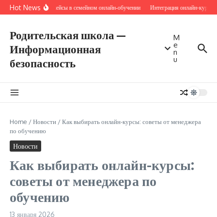
Перейти к содержанию
Hot News
Микрокейсы в семейном онлайн‑обучении
Интеграция онлайн-курсов 
Родительская школа —
M
e
Информационная
n
u
безопасность
Home
/
Новости
/
Как выбирать онлайн-курсы: советы от менеджера
по обучению
Новости
Как выбирать онлайн-курсы:
советы от менеджера по
обучению
13 января 2026