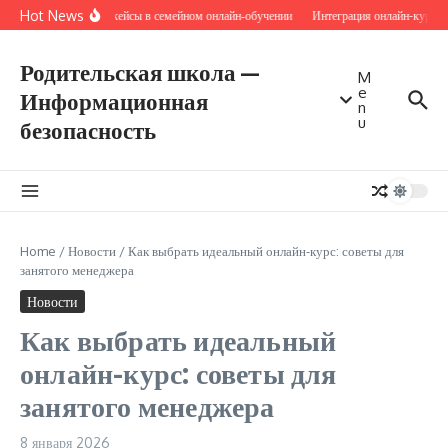
Перейти к содержанию
Hot News
Микрокейсы в семейном онлайн‑обучении
Интеграция онлайн-курсов
Родительская школа —
M
e
Информационная
n
u
безопасность
Home
/
Новости
/
Как выбрать идеальный онлайн-курс: советы для
занятого менеджера
Новости
Как выбрать идеальный
онлайн-курс: советы для
занятого менеджера
8 января 2026