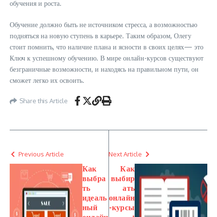
обучения и роста.
Обучение должно быть не источником стресса, а возможностью
подняться на новую ступень в карьере. Таким образом, Олегу
стоит помнить, что наличие плана и ясности в своих целях— это
Ключ к успешному обучению. В мире онлайн-курсов существуют
безграничные возможности, и находясь на правильном пути, он
сможет легко их освоить.
Share this Article
Previous Article
Next Article
Как
Как
выбра
выбир
ть
ать
идеаль
онлайн
ный
-курсы