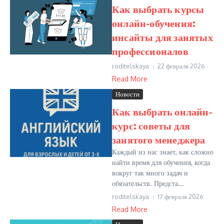
Как выбрать курсы
онлайн-обучения:
инсайты для занятых
профессионалов
roditelskaya
22 февраля 2026
Read More
Новости
Как выбрать онлайн-
курс: советы для
занятого менеджера
Каждый из нас знает, как сложно
найти время для обучения, когда
вокруг так много задач и
обязательств. Предста...
roditelskaya
17 февраля 2026
Read More