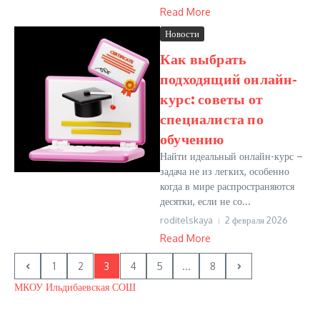
Read More
Новости
Как выбрать
подходящий онлайн-
курс: советы от
специалиста по
обучению
Найти идеальный онлайн-курс –
задача не из легких, особенно
когда в мире распространяются
десятки, если не со...
roditelskaya
2 февраля 2026
Read More
1
2
3
4
5
...
8
МКОУ Ильдибаевская СОШ