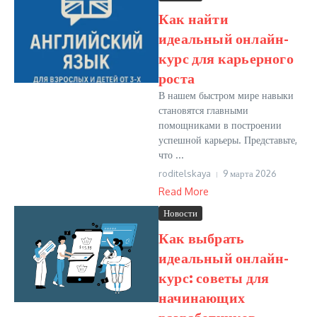
Как найти
идеальный онлайн-
курс для карьерного
роста
В нашем быстром мире навыки
становятся главными
помощниками в построении
успешной карьеры. Представьте,
что ...
roditelskaya
9 марта 2026
Read More
Новости
Как выбрать
идеальный онлайн-
курс: советы для
начинающих
разработчиков