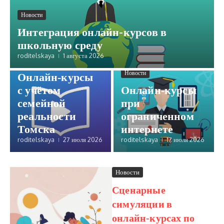
Новости
Интеграция онлайн-курсов в
школьную среду
roditelskaya
1 августа 2026
Новости
Новости
Онлайн‑курсы
с учётом
Онлайн‑курсы
семейной
при
реальности
ограниченном
Томска
интернете
roditelskaya
27 июля 2026
roditelskaya
17 июля 2026
Новости
Сценарные
симуляции в
онлайн‑курсах по