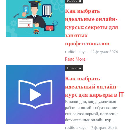
Новости
Как выбрать
идеальные онлайн-
курсы: секреты для
занятых
профессионалов
roditelskaya
12 февраля 2026
Read More
Новости
Как выбрать
идеальный онлайн-
курс для карьеры в IT
В наши дни, когда удаленная
работа и онлайн-образование
становятся нормой, появление
бесчисленных онлайн-кур...
roditelskaya
7 февраля 2026